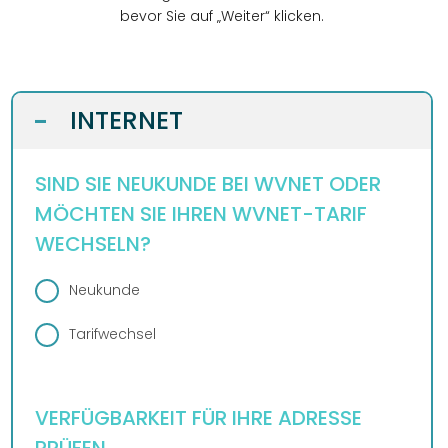
DESIGN
bevor Sie auf „Weiter“ klicken.
WEBSITE
BUSINESS
GRAFIKDESIGN
INTERNET
KONTAKT
INTERNET
-
ONLINESHOP
eCard
KUNDENBEREICH
HOSTING
ANLEITUNGEN
WEBMAIL
SIND SIE NEUKUNDE BEI WVNET ODER
PLUS
LOGIN
DOWNLOADS
MÖCHTEN SIE IHREN WVNET-TARIF
TELEFON
TEAM
WECHSELN?
FAQ
DESIGN
WIDERRUFSFORMULAR
REZENSIONEN
Neukunde
SERVER
Tarifwechsel
VERFÜGBARKEIT FÜR IHRE ADRESSE