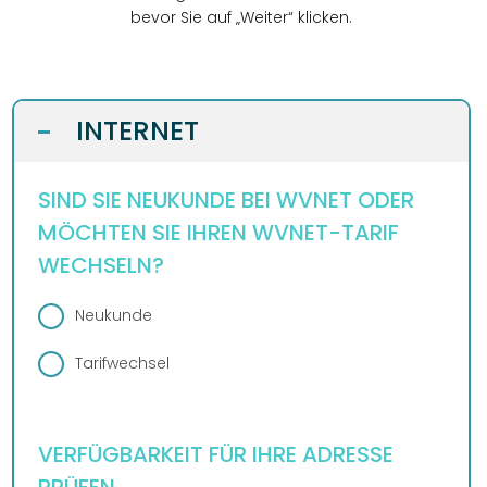
DESIGN
bevor Sie auf „Weiter“ klicken.
WEBSITE
BUSINESS
GRAFIKDESIGN
INTERNET
KONTAKT
INTERNET
-
ONLINESHOP
eCard
KUNDENBEREICH
HOSTING
ANLEITUNGEN
WEBMAIL
SIND SIE NEUKUNDE BEI WVNET ODER
PLUS
LOGIN
DOWNLOADS
MÖCHTEN SIE IHREN WVNET-TARIF
TELEFON
TEAM
WECHSELN?
FAQ
DESIGN
WIDERRUFSFORMULAR
REZENSIONEN
Neukunde
SERVER
Tarifwechsel
VERFÜGBARKEIT FÜR IHRE ADRESSE