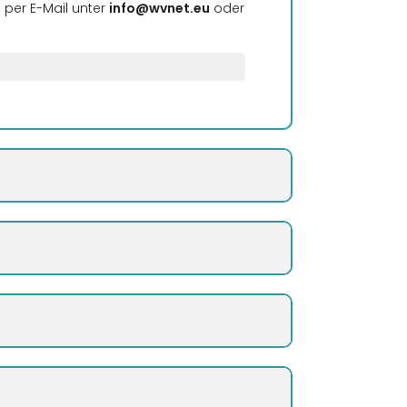
,
per E-Mail unter
info@wvnet.eu
oder
Bitte beachten S
zurück
en Telefonanschluss bei Ihrem aktuellen