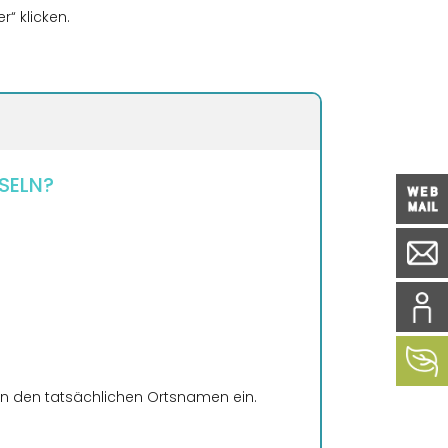
r“ klicken.
PERSONA
Anrede
Vorname
SELN?
Abweichen
Geburtsdatum
Telefonnummer
 den tatsächlichen Ortsnamen ein.
Gewünschter St