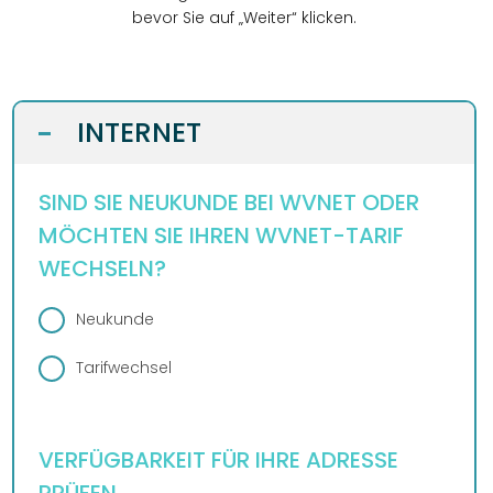
DESIGN
bevor Sie auf „Weiter“ klicken.
WEBSITE
BUSINESS
GRAFIKDESIGN
INTERNET
KONTAKT
INTERNET
-
ONLINESHOP
eCard
KUNDENBEREICH
HOSTING
ANLEITUNGEN
WEBMAIL
SIND SIE NEUKUNDE BEI WVNET ODER
PLUS
LOGIN
DOWNLOADS
MÖCHTEN SIE IHREN WVNET-TARIF
TELEFON
TEAM
WECHSELN?
FAQ
DESIGN
WIDERRUFSFORMULAR
REZENSIONEN
Neukunde
SERVER
Tarifwechsel
VERFÜGBARKEIT FÜR IHRE ADRESSE