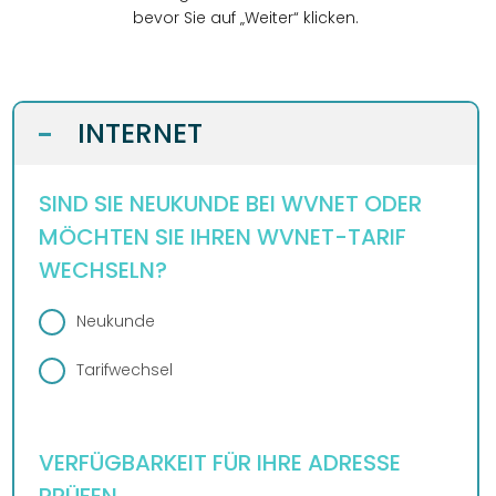
DESIGN
bevor Sie auf „Weiter“ klicken.
WEBSITE
BUSINESS
GRAFIKDESIGN
INTERNET
KONTAKT
INTERNET
-
ONLINESHOP
eCard
KUNDENBEREICH
HOSTING
ANLEITUNGEN
WEBMAIL
SIND SIE NEUKUNDE BEI WVNET ODER
PLUS
LOGIN
DOWNLOADS
MÖCHTEN SIE IHREN WVNET-TARIF
TELEFON
TEAM
WECHSELN?
FAQ
DESIGN
WIDERRUFSFORMULAR
REZENSIONEN
Neukunde
SERVER
Tarifwechsel
VERFÜGBARKEIT FÜR IHRE ADRESSE