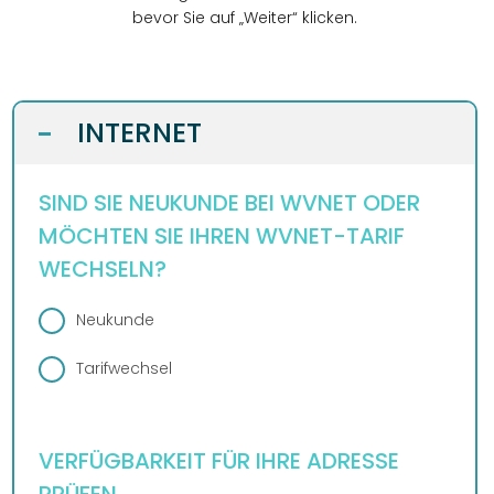
DESIGN
bevor Sie auf „Weiter“ klicken.
WEBSITE
BUSINESS
GRAFIKDESIGN
INTERNET
KONTAKT
INTERNET
-
ONLINESHOP
eCard
KUNDENBEREICH
HOSTING
ANLEITUNGEN
WEBMAIL
SIND SIE NEUKUNDE BEI WVNET ODER
PLUS
LOGIN
DOWNLOADS
MÖCHTEN SIE IHREN WVNET-TARIF
TELEFON
TEAM
WECHSELN?
FAQ
DESIGN
WIDERRUFSFORMULAR
REZENSIONEN
Neukunde
SERVER
Tarifwechsel
VERFÜGBARKEIT FÜR IHRE ADRESSE