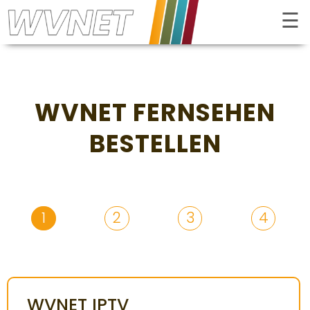
☰
Kontrast
WVNET FERNSEHEN
BESTELLEN
1
2
3
4
INTERNET
WVNET IPTV