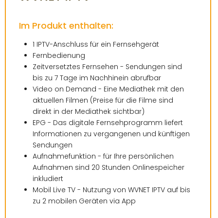
FERNSEHEN
TELEFON
Im Produkt enthalten:
DESIGN
1 IPTV-Anschluss für ein Fernsehgerät
Fernbedienung
WEBSITE
BUSINESS
Zeitversetztes Fernsehen - Sendungen sind
bis zu 7 Tage im Nachhinein abrufbar
GRAFIKDESIGN
INTERNET
KONTAKT
Video on Demand - Eine Mediathek mit den
ONLINESHOP
eCard
KUNDENBEREICH
aktuellen Filmen (Preise für die Filme sind
direkt in der Mediathek sichtbar)
HOSTING
ANLEITUNGEN
WEBMAIL
EPG - Das digitale Fernsehprogramm liefert
PLUS
LOGIN
Informationen zu vergangenen und künftigen
DOWNLOADS
Sendungen
TELEFON
TEAM
FAQ
Aufnahmefunktion - für Ihre persönlichen
DESIGN
WIDERRUFSFORMULAR
Aufnahmen sind 20 Stunden Onlinespeicher
REZENSIONEN
inkludiert
SERVER
Mobil Live TV - Nutzung von WVNET IPTV auf bis
zu 2 mobilen Geräten via App