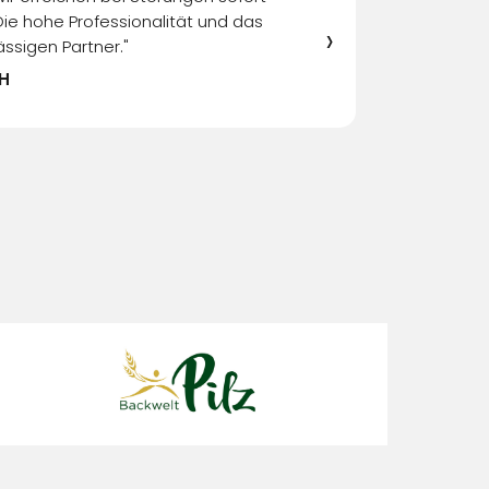
"Wir bedanken uns für d
Die hohe Professionalität und das
›
ssigen Partner."
bH