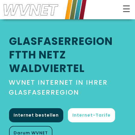
☰
Kontrast
GLASFASER­REGION
FTTH NETZ
WALDVIERTEL
WVNET INTERNET IN IHRER
GLAS­FASERREGION
Internet bestellen
Internet-Tarife
INTERNET
Darum WVNET