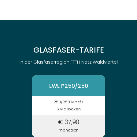
GLASFASER-TARIFE
in der Glasfaserregion FTTH Netz Waldviertel
LWL P250/250
250/250 Mbit/s
5 Mailboxen
€ 37,90
monatlich