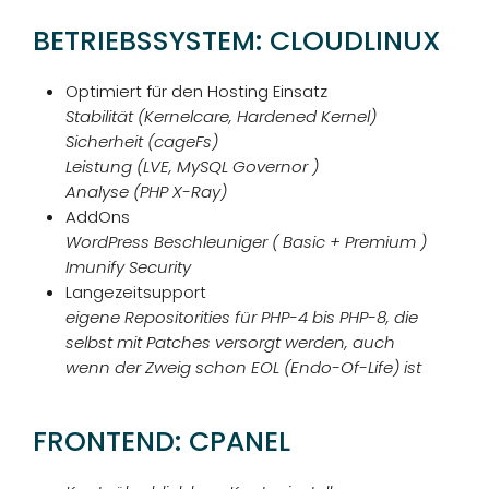
KONTAKT
BETRIEBSSYSTEM: CLOUDLINUX
KUNDENBEREICH
ANLEITUNGEN
WEBMAIL
Optimiert für den Hosting Einsatz
LOGIN
Stabilität (Kernelcare, Hardened Kernel)
DOWNLOADS
Sicherheit (cageFs)
TEAM
Leistung (LVE, MySQL Governor )
FAQ
Analyse (PHP X-Ray)
WIDERRUFSFORMULAR
REZENSIONEN
AddOns
WordPress Beschleuniger ( Basic + Premium )
Imunify Security
Langezeitsupport
eigene Repositorities für PHP-4 bis PHP-8, die
selbst mit Patches versorgt werden, auch
wenn der Zweig schon EOL (Endo-Of-Life) ist
FRONTEND: CPANEL