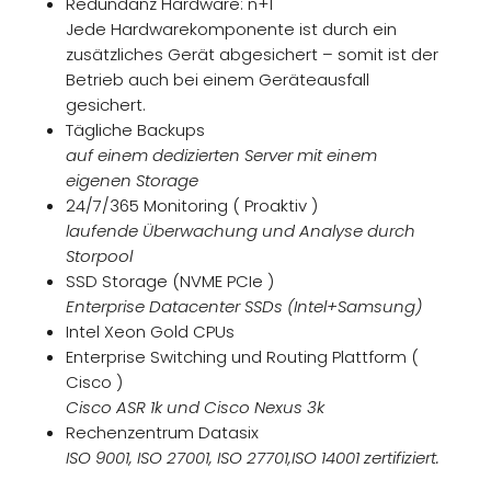
INTERNET
Redundanz Hardware: n+1
Jede Hardwarekomponente ist durch ein
FERNSEHEN
zusätzliches Gerät abgesichert – somit ist der
Betrieb auch bei einem Geräteausfall
TELEFON
gesichert.
Tägliche Backups
DESIGN
auf einem dedizierten Server mit einem
WEBSITE
BUSINESS
eigenen Storage
24/7/365 Monitoring ( Proaktiv )
GRAFIKDESIGN
INTERNET
laufende Überwachung und Analyse durch
ONLINESHOP
Storpool
eCard
SSD Storage (NVME PCIe )
HOSTING
Enterprise Datacenter SSDs (Intel+Samsung)
PLUS
Intel Xeon Gold CPUs
Enterprise Switching und Routing Plattform (
TELEFON
Cisco )
DESIGN
Cisco ASR 1k und Cisco Nexus 3k
Rechenzentrum Datasix
SERVER
ISO 9001, ISO 27001, ISO 27701,ISO 14001 zertifiziert.