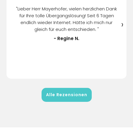
tauc
"Lieber Herr Mayerhofer, vielen herzlichen Dank
mei
für Ihre tolle Übergangslösung! Seit 6 Tagen
die
›
endlich wieder Internet. Hätte ich mich nur
Schn
gleich für euch entschieden. "
aber
Freu
- Regine N.
m
ge
Alle Rezensionen