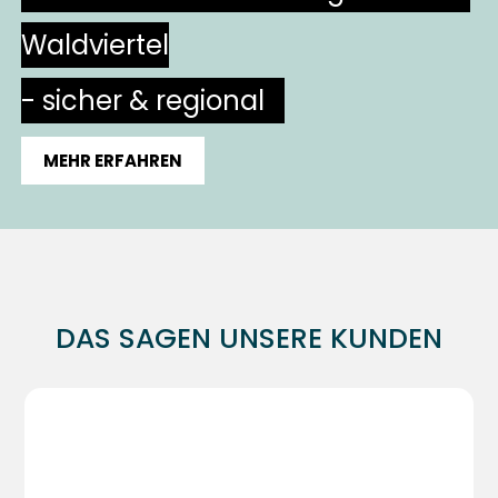
Referenzen ansehen
mehr erfahren
Waldviertel
Alle Business-Produkte
- sicher & regional
Jetzt auch eCard-Produkte
MEHR ERFAHREN
DAS SAGEN UNSERE KUNDEN
"
u
WV