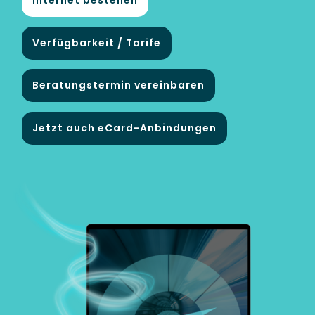
Verfügbarkeit / Tarife
Beratungstermin vereinbaren
INTERNET
Jetzt auch eCard-Anbindungen
FERNSEHEN
TELEFON
DESIGN
WEBSITE
BUSINESS
GRAFIKDESIGN
INTERNET
KONTAKT
ONLINESHOP
eCard
KUNDENBEREICH