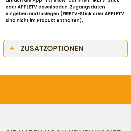
Einfach die App "TVFellow" auf Ihren FIRETV-Stick
oder APPLETV downloaden, Zugangsdaten
eingeben und loslegen (
FIRETV-Stick oder APPLETV
sind nicht im Produkt enthalten).
ZUSATZOPTIONEN
+
Zusätzliche User via FIRETV-Stick
Anzahl der gebuchten User können gleichzeitig
über die jeweilige Anzahl an Geräten fernsehen.
Zusätzliche User via APPLETV
Nur über die Box, nicht über die App verfügbar
Anzahl der gebuchten User können gleichzeitig
über die jeweilige Anzahl an Geräten fernsehen.