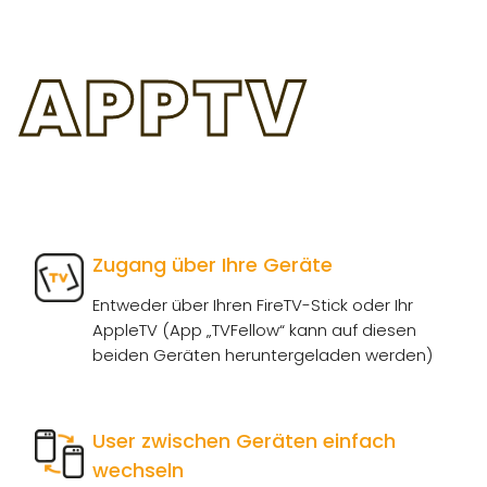
Empfangen Sie Ihre Lieblingssender in HD-
Qualität
APPTV
Zusätzliche IPTV Set Top Box
(Anschlüsse)
Je Fernsehgerät wird eine Set Top Box benötigt -
Pro Vertrag sind bis zu 5 Set Top Boxen möglich.
Mobile Live TV Erweiterung
Zugang über Ihre Geräte
In Ihrem IPTV-Vertrag ist das Fernsehen auf 2
Entweder über Ihren FireTV-Stick oder Ihr
mobilen Geräten inkludiert, die Anzahl kann auf 5
AppleTV (App „TVFellow“ kann auf diesen
Geräte erhöht werden.
beiden Geräten heruntergeladen werden)
Onlinespeicher-Erweiterung
User zwischen Geräten einfach
Genügend Speicherplatz für Ihre Aufnahmen
wechseln
sichern (im Vertrag sind 20h inkludiert)