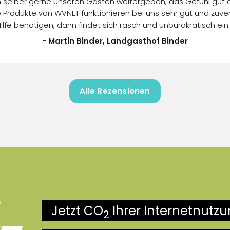
ch selber gerne unseren Gästen weitergeben, das Gefühl gut 
rodukte von WVNET funktionieren bei uns sehr gut und zuverlä
Hilfe benötigen, dann findet sich rasch und unbürokratisch ein
- Martin Binder, Landgasthof Binder
Alle Rezensionen
Jetzt CO
Ihrer Internetnutz
2