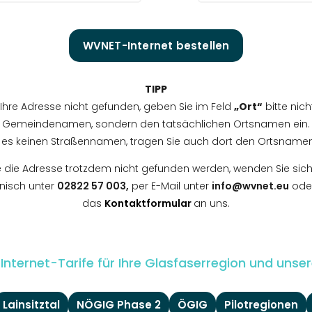
WVNET-Internet bestellen
TIPP
 Ihre Adresse nicht gefunden, geben Sie im Feld
„Ort“
bitte nich
Gemeindenamen, sondern den tatsächlichen Ortsnamen ein.
 es keinen Straßennamen, tragen Sie auch dort den Ortsnamen
e die Adresse trotzdem nicht gefunden werden, wenden Sie sich
onisch unter
02822 57 003,
per E-Mail unter
info@wvnet.eu
oder
das
Kontaktformular
an uns.
le Internet-Tarife für Ihre Glasfaserregion und unse
Lainsitztal
NÖGIG Phase 2
ÖGIG
Pilotregionen