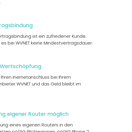
.
tragsbindung
rtragsbindung ist ein zufriedener Kunde.
 es bei WVNET keine Mindestvertragsdauer.
 Wertschöpfung
 Ihren Inernetanschluss bei Ihrem
nbieter WVNET und das Geld bleibt im
g eigener Router möglich
ung eines eigenen Routers in den
tzen nöGIG Pilotregionen, nöGIG Phase 2,