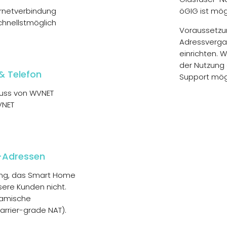
ernetverbindung
öGIG ist mög
chnellstmöglich
Voraussetzun
Adressverga
einrichten. W
der Nutzung
& Telefon
Support mögl
luss von WVNET
NET
P-Adressen
zung, das Smart Home
ere Kunden nicht.
namische
arrier-grade NAT).