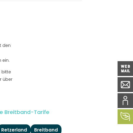
t den
 ein.
 bitte
 über
re Breitband-Tarife
Retzerland
Breitband