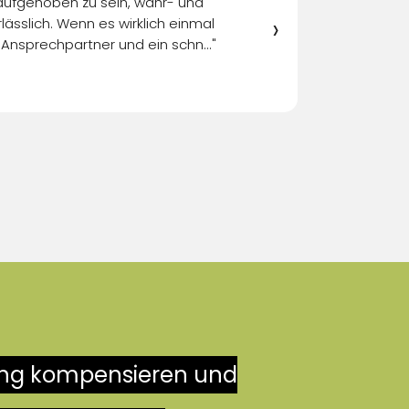
aufgehoben zu sein, wahr- und
"Wir bedanken uns für d
›
sslich. Wenn es wirklich einmal
 Ansprechpartner und ein schn..."
ung kompensieren und