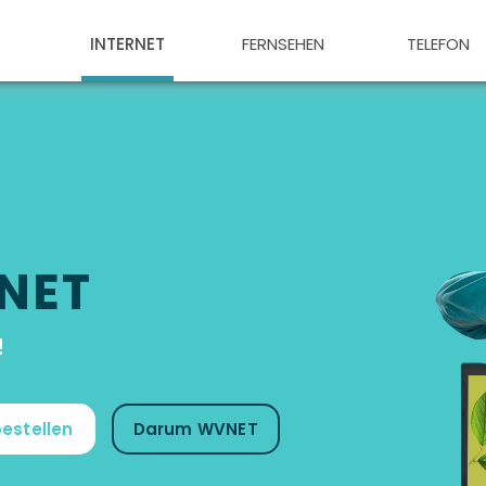
INTERNET
FERNSEHEN
TELEFON
NET
!
bestellen
Darum WVNET