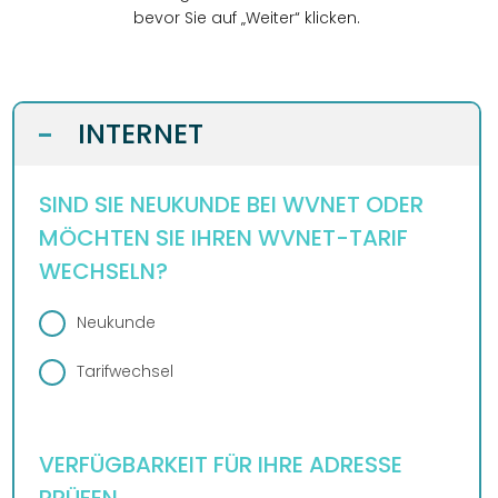
DESIGN
bevor Sie auf „Weiter“ klicken.
WEBSITE
BUSINESS
GRAFIKDESIGN
INTERNET
KONTAKT
INTERNET
-
ONLINESHOP
eCard
KUNDENBEREICH
HOSTING
ANLEITUNGEN
WEBMAIL
SIND SIE NEUKUNDE BEI WVNET ODER
PLUS
LOGIN
DOWNLOADS
MÖCHTEN SIE IHREN WVNET-TARIF
TELEFON
TEAM
WECHSELN?
FAQ
DESIGN
WIDERRUFSFORMULAR
REZENSIONEN
Neukunde
SERVER
Tarifwechsel
VERFÜGBARKEIT FÜR IHRE ADRESSE