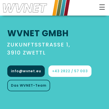
☰
Kontrast
WVNET GMBH
ZUKUNFTSSTRASSE 1, 3
910 ZWETTL
INTERNET
info@wvnet.eu
+43 2822 / 57 003
FERNSEHEN
Das WVNET-Team
TELEFON
DESIGN