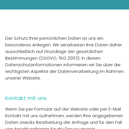
INTERNET
FERNSEHEN
TELEFON
Der Schutz Ihrer persönlichen Daten ist uns ein
besonderes Anliegen. Wir verarbeiten Ihre Daten daher
DESIGN
ausschließlich auf Grundlage der gesetzlichen
WEBSITE
BUSINESS
Bestimmungen (DSGVO, TKG 2003). In diesen
Datenschutzinformationen informieren wir Sie über die
GRAFIKDESIGN
INTERNET
KONTAKT
wichtigsten Aspekte der Datenverarbeitung im Rahmen
unserer Website.
ONLINESHOP
eCard
KUNDENBEREICH
HOSTING
ANLEITUNGEN
WEBMAIL
PLUS
LOGIN
Kontakt mit uns
DOWNLOADS
TELEFON
TEAM
Wenn Sie per Formular auf der Website oder per E-Mail
FAQ
Kontakt mit uns aufnehmen, werden Ihre angegebenen
DESIGN
WIDERRUFSFORMULAR
Daten zwecks Bearbeitung der Anfrage und für den Fall
REZENSIONEN
von Anschlussfragen für die Dauer unserer