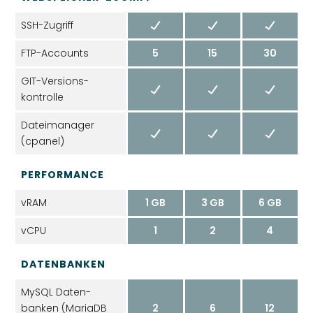
SSH-Zugriff
FTP-Accounts
5
15
30
GIT-Versions­
kontrolle
Datei­manager
(cpanel)
PERFORMANCE
vRAM
1 GB
3 GB
6 GB
vCPU
1
2
4
DATENBANKEN
MySQL Daten­
banken (MariaDB
2
6
12