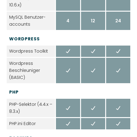
10.6.x)
MySQL Benutzer­
4
12
24
accounts
WORDPRESS
Wordpress Toolkit
Wordpress
Beschleuniger
(BASIC)
PHP
PHP-Selektor (4.4.x –
8.3.x)
PHP.ini Editor