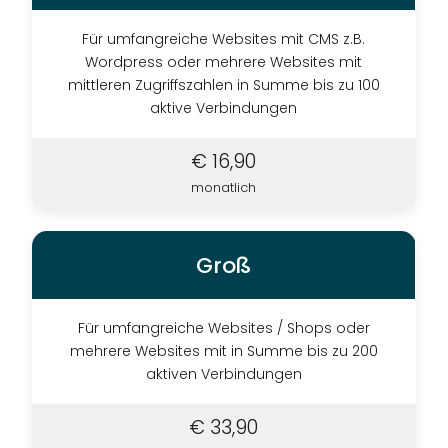
FERNSEHEN
Für umfangreiche Websites mit CMS z.B.
Wordpress oder mehrere Websites mit
TELEFON
mittleren Zugriffszahlen in Summe bis zu 100
DESIGN
aktive Verbindungen
WEBSITE
BUSINESS
€ 16,90
GRAFIKDESIGN
INTERNET
monatlich
ONLINESHOP
eCard
HOSTING
Groß
PLUS
TELEFON
Für umfangreiche Websites / Shops oder
mehrere Websites mit in Summe bis zu 200
DESIGN
aktiven Verbindungen
SERVER
€ 33,90
KONTAKT