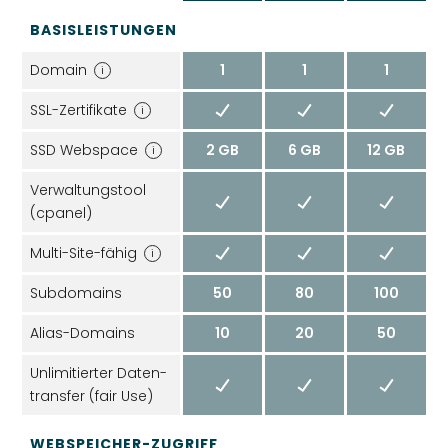
BASISLEISTUNGEN
Domain
1
1
1
i
SSL-Zertifikate
i
SSD Webspace
2 GB
6 GB
12 GB
i
Verwaltungs­tool
(cpanel)
Multi-Site-fähig
i
Subdomains
50
80
100
Alias-Domains
10
20
50
Unlimitierter Daten­
transfer (fair Use)
WEBSPEICHER-ZUGRIFF