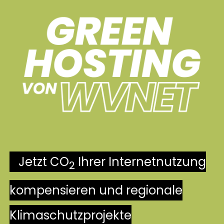
Jetzt CO
Ihrer Internetnutzung
2
kompensieren und regionale
Klimaschutzprojekte