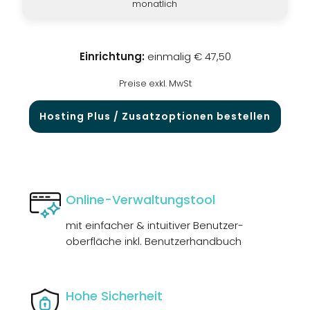
monatlich
KUNDENBEREICH
ANLEITUNGEN
WEBMAIL
Einrichtung:
einmalig € 47,50
LOGIN
DOWNLOADS
Preise exkl. MwSt
TEAM
FAQ
WIDERRUFSFORMULAR
Hosting Plus / Zusatzoptionen bestellen
REZENSIONEN
Online-Verwaltungstool
mit einfacher & intuitiver Benutzer­
oberfläche inkl. Benutzer­handbuch
Hohe Sicherheit