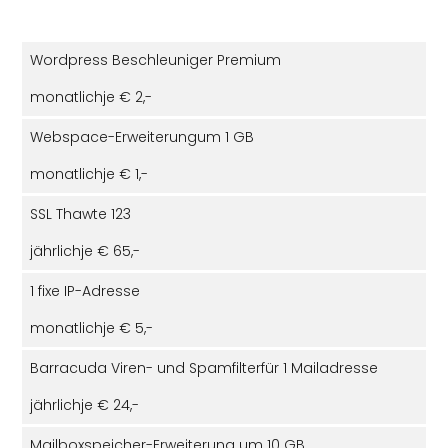
Wordpress Beschleuniger Premium
monatlich
je € 2,-
Webspace-Erweiterung
um 1 GB
monatlich
je € 1,-
SSL Thawte 123
jährlich
je € 65,-
1 fixe IP-Adresse
monatlich
je € 5,-
Barracuda Viren- und Spamfilter
für 1 Mailadresse
jährlich
je € 24,-
Mailboxspeicher-Erweiterung um 10 GB