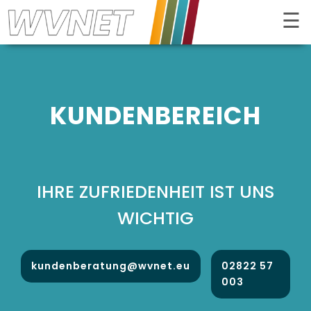
☰
Kontrast
KUNDEN­BEREICH
IHRE ZUFRIEDENHEIT IST UNS
WICHTIG
INTERNET
kundenberatung@wvnet.eu
02822 57
FERNSEHEN
003
TELEFON