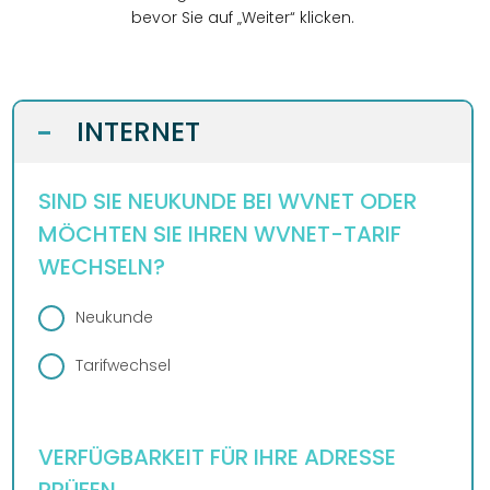
DESIGN
bevor Sie auf „Weiter“ klicken.
WEBSITE
BUSINESS
GRAFIKDESIGN
INTERNET
KONTAKT
INTERNET
-
ONLINESHOP
eCard
KUNDENBEREICH
HOSTING
ANLEITUNGEN
WEBMAIL
SIND SIE NEUKUNDE BEI WVNET ODER
PLUS
LOGIN
DOWNLOADS
MÖCHTEN SIE IHREN WVNET-TARIF
TELEFON
TEAM
WECHSELN?
FAQ
DESIGN
WIDERRUFSFORMULAR
REZENSIONEN
Neukunde
SERVER
Tarifwechsel
VERFÜGBARKEIT FÜR IHRE ADRESSE