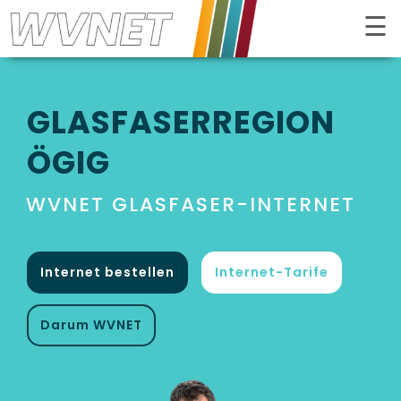
☰
Kontrast
GLASFASER­REGION
ÖGIG
WVNET GLASFASER-INTERNET
Internet bestellen
Internet-Tarife
Darum WVNET
INTERNET