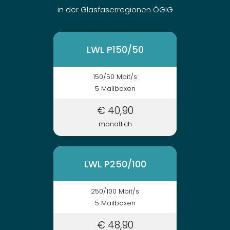
in der Glasfaserregionen ÖGIG
LWL P150/50
150/50 Mbit/s
5 Mailboxen
€ 40,90
monatlich
LWL P250/100
250/100 Mbit/s
5 Mailboxen
€ 48,90