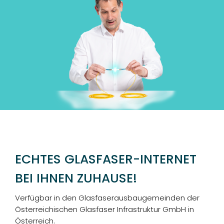
FERNSEHEN
TELEFON
DESIGN
WEBSITE
BUSINESS
GRAFIKDESIGN
INTERNET
KONTAKT
ONLINESHOP
eCard
KUNDENBEREICH
HOSTING
ANLEITUNGEN
WEBMAIL
PLUS
LOGIN
DOWNLOADS
TELEFON
TEAM
ECHTES GLASFASER-INTERNET
FAQ
DESIGN
WIDERRUFSFORMULAR
BEI IHNEN ZUHAUSE!
REZENSIONEN
SERVER
Verfügbar in den Glasfaserausbaugemeinden der
Österreichischen Glasfaser Infrastruktur GmbH in
Österreich.