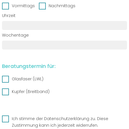
Vormittags
Nachmittags
Uhrzeit
Wochentage
Beratungstermin für:
Glasfaser (LWL)
Kupfer (Breitband)
Ausbaustatus Glasfaser
Ich stimme der
Datenschutzerklärung
zu. Diese
Zustimmung kann ich jederzeit widerrufen.
Materialien für Hauinstallation bereits erhalten