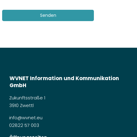
Leerrohr im Haus
Senden
Grabungsarbeiten
Noch keinerlei Aktivitäten
WVNET Information und Kommunikation
GmbH
Zukunftsstraße 1
3910 Zwettl
info@wvnet.eu
02822 57 003