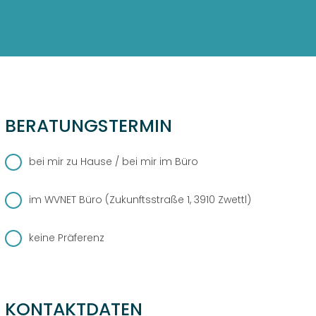
TELEFON
DESIGN
WEBSITE
BUSINESS
GRAFIKDESIGN
INTERNET
KONTAKT
ONLINESHOP
eCard
KUNDENBEREICH
BERATUNGSTERMIN
HOSTING
ANLEITUNGEN
WEBMAIL
PLUS
LOGIN
bei mir zu Hause / bei mir im Büro
DOWNLOADS
TELEFON
TEAM
FAQ
im WVNET Büro (Zukunftsstraße 1, 3910 Zwettl)
DESIGN
WIDERRUFSFORMULAR
REZENSIONEN
SERVER
keine Präferenz
KONTAKTDATEN